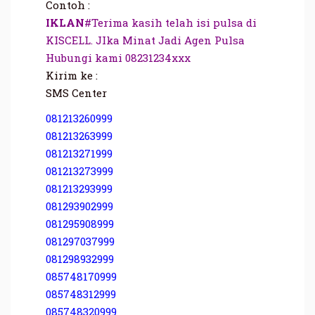
Contoh :
IKLAN
#Terima kasih telah isi pulsa di
KISCELL. JIka Minat Jadi Agen Pulsa
Hubungi kami 08231234xxx
Kirim ke :
SMS Center
081213260999
081213263999
081213271999
081213273999
081213293999
081293902999
081295908999
081297037999
081298932999
085748170999
085748312999
085748320999