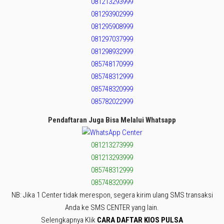
081213293999
081293902999
081295908999
081297037999
081298932999
085748170999
085748312999
085748320999
085782022999
Pendaftaran Juga Bisa Melalui Whatsapp
081213273999
081213293999
085748312999
085748320999
NB: Jika 1 Center tidak merespon, segera kirim ulang SMS transaksi
Anda ke SMS CENTER yang lain.
Selengkapnya Klik
CARA DAFTAR KIOS PULSA