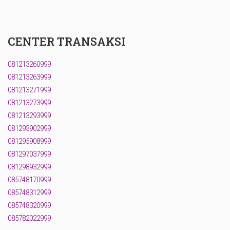
CENTER TRANSAKSI
081213260999
081213263999
081213271999
081213273999
081213293999
081293902999
081295908999
081297037999
081298932999
085748170999
085748312999
085748320999
085782022999