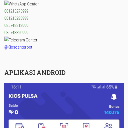
081213273999
081213293999
085748312999
085748320999
@Kioscenterbot
APLIKASI ANDROID