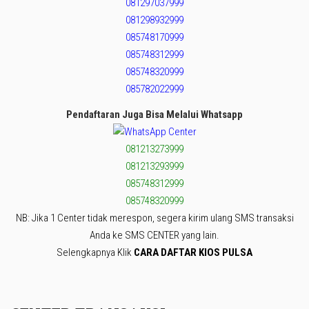
081297037999
081298932999
085748170999
085748312999
085748320999
085782022999
Pendaftaran Juga Bisa Melalui Whatsapp
081213273999
081213293999
085748312999
085748320999
NB: Jika 1 Center tidak merespon, segera kirim ulang SMS transaksi
Anda ke SMS CENTER yang lain.
Selengkapnya Klik
CARA DAFTAR KIOS PULSA