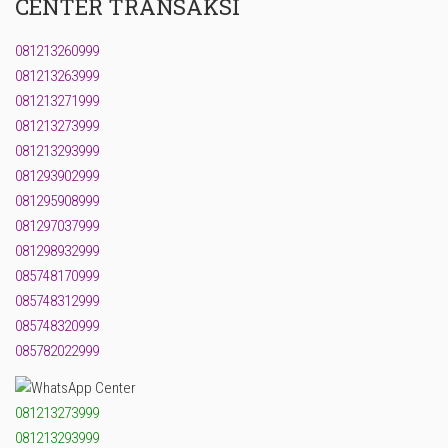
CENTER TRANSAKSI
081213260999
081213263999
081213271999
081213273999
081213293999
081293902999
081295908999
081297037999
081298932999
085748170999
085748312999
085748320999
085782022999
081213273999
081213293999