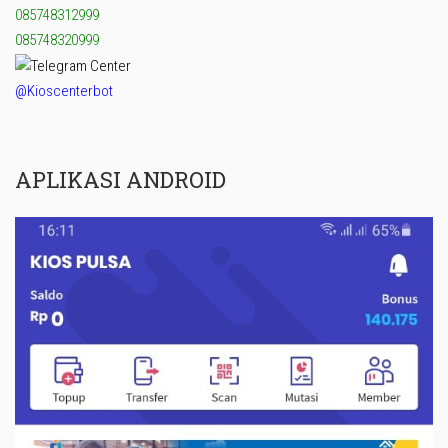
085748312999
085748320999
@Kioscenterbot
APLIKASI ANDROID