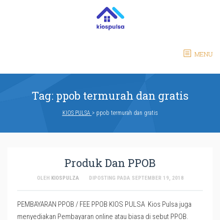
Skip
to
content
MENU
Tag:
ppob termurah dan gratis
KIOS PULSA
>
ppob termurah dan gratis
Produk Dan PPOB
OLEH
KIOSPULZA
DIPOSTING PADA
SEPTEMBER 19, 2018
PEMBAYARAN PPOB / FEE PPOB KIOS PULSA Kios Pulsa juga
menyediakan Pembayaran online atau biasa di sebut PPOB.