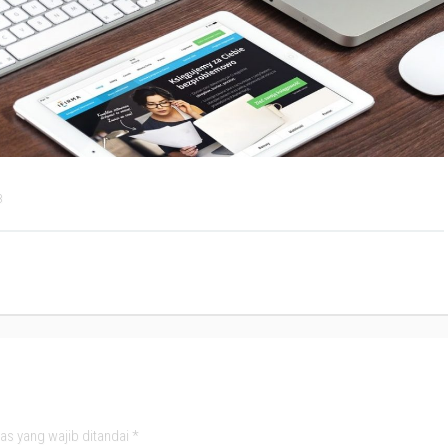
8
as yang wajib ditandai
*