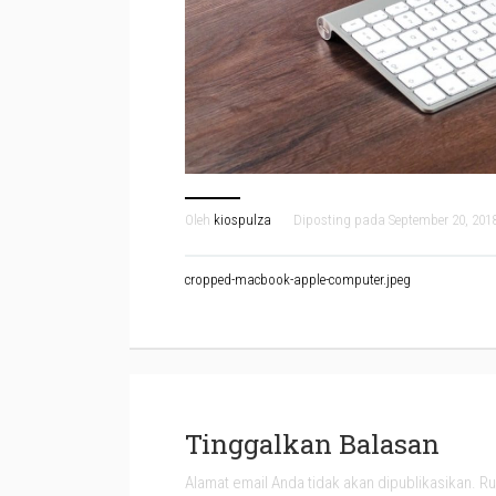
Oleh
kiospulza
Diposting pada
September 20, 201
Navigasi
cropped-macbook-apple-computer.jpeg
pos
Tinggalkan Balasan
Alamat email Anda tidak akan dipublikasikan.
Ru