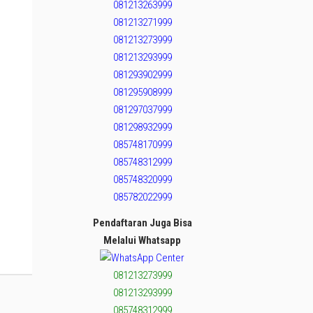
081213263999
081213271999
081213273999
081213293999
081293902999
081295908999
081297037999
081298932999
085748170999
085748312999
085748320999
085782022999
Pendaftaran Juga Bisa
Melalui Whatsapp
081213273999
081213293999
085748312999