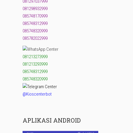
081297037999
081298932999
085748170999
085748312999
085748320999
085782022999
081213273999
081213293999
085748312999
085748320999
@Kioscenterbot
APLIKASI ANDROID