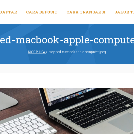
 DAFTAR
CARA DEPOSIT
CARA TRANSAKSI
JALUR T
ed-macbook-apple-compute
KIOS PULSA
>
cropped-macbook-apple-computer.jpeg
cropped-
macbook-
apple-
computer.jpeg