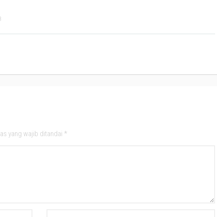
8
as yang wajib ditandai
*