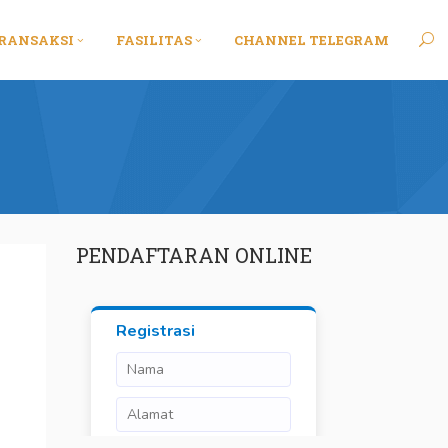
RANSAKSI
FASILITAS
CHANNEL TELEGRAM
PENDAFTARAN ONLINE